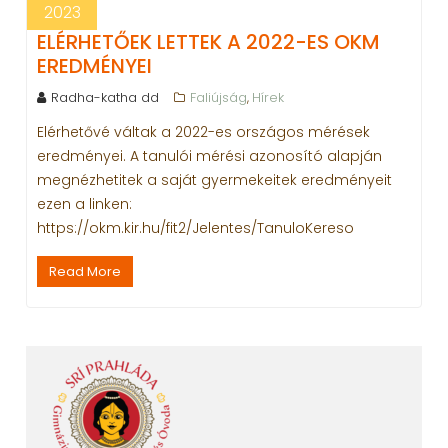
2023
ELÉRHETŐEK LETTEK A 2022-ES OKM
EREDMÉNYEI
Radha-katha dd
Faliújság
Hírek
,
Elérhetővé váltak a 2022-es országos mérések
eredményei. A tanulói mérési azonosító alapján
megnézhetitek a saját gyermekeitek eredményeit
ezen a linken:
https://okm.kir.hu/fit2/Jelentes/TanuloKereso
Read More