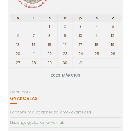
h
K
s
c
p
s
v
1
2
3
4
5
6
7
8
9
10
11
12
13
14
15
16
17
18
19
20
21
22
23
24
25
26
27
28
29
30
31
2023. MÁRCIUS
« febr
ápr »
GYAKORLÁS
Harmónium akkordok és dallamok gyakorlása
Mridanga gyakorlás lányoknak