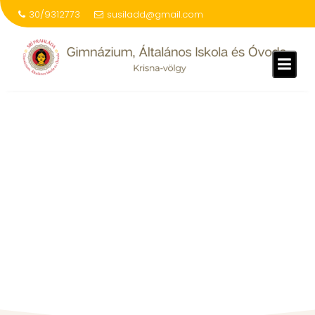
30/9312773
susiladd@gmail.com